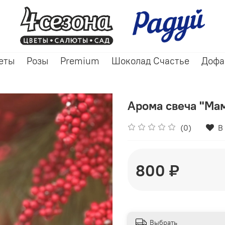
еты
Розы
Premium
Шоколад Счастье
Дофа
Арома свеча "Ма
(0)
В
800 ₽
Выбрать