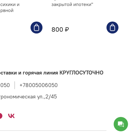
сихики и
закрытой ипотеки"
ме
ервной
сб
800 ₽
8
оставки и горячая линия КРУГЛОСУТОЧНО
8050
+78005006050
трономическая ул.,2/45