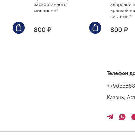
заработанного
здоровой п
миллиона"
крепкой н
системы"
800 ₽
800 ₽
Телефон д
+7965588
Казань, Ас